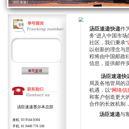
汤臣速递2
汤臣速递3
汤臣速递4
汤臣速递快递
作
汤臣速递5
务
”
进入中国市场
社区，我们秉承
“
以创新的理念与
程将由中国邮政
信息，提供邮件
汤臣速递快
局及各地管局的
机遇，以
“
网络信
和客户创造更大
合作的长效机制
汤臣速递墨尔本总部
汤臣速递
与
座机: 03 9544 8304
手机: 61 0449 776 168